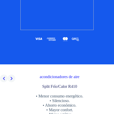
acondicionadores de aire
Split Frío/Calor R410
00 BTU
• Menor consumo energético.
• Silencioso.
jable
• Ahorro económico.
Se
 que
• Mayor confort.
de