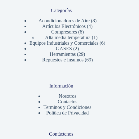
Categorías
8
Acondicionadores de Aire
8
4
productos
Artículos Electrónicos
4
6
productos
Compresores
6
productos
1
Alta media temperatura
1
producto
6
Equipos Industriales y Comerciales
6
2
productos
GASES
2
productos
29
Herramientas
29
productos
69
Repuestos e Insumos
69
productos
Información
Nosotros
Contactos
Terminos y Condiciones
Política de Privacidad
Contáctenos