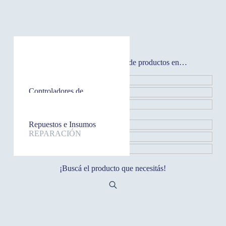
Acondicionadores de Aire
Encontrá la mayor variedad de productos en…
CLIMATIZACIÓN
Artículos Electrónicos
REPARACIÓN
Compresores
REFRIGERACIÓN
Controladores de
Temperatura
REPARACIÓN
Equipos Industriales
COMERCIALES
Repuestos e Insumos
REPARACIÓN
¡Buscá el producto que necesitás!