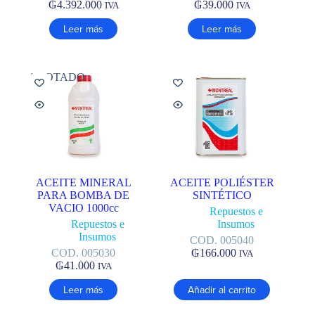
₲
4.392.000
₲
39.000
IVA
IVA
Leer más
Leer más
AGOTADO
ACEITE MINERAL
ACEITE POLIÉSTER
PARA BOMBA DE
SINTÉTICO
VACIO 1000cc
Repuestos e
Repuestos e
Insumos
Insumos
COD. 005040
COD. 005030
₲
166.000
IVA
₲
41.000
IVA
Leer más
Añadir al carrito