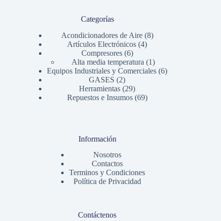
Categorías
8
Acondicionadores de Aire
8
4
productos
Artículos Electrónicos
4
6
productos
Compresores
6
productos
1
Alta media temperatura
1
producto
6
Equipos Industriales y Comerciales
6
2
productos
GASES
2
productos
29
Herramientas
29
productos
69
Repuestos e Insumos
69
productos
Información
Nosotros
Contactos
Terminos y Condiciones
Política de Privacidad
Contáctenos