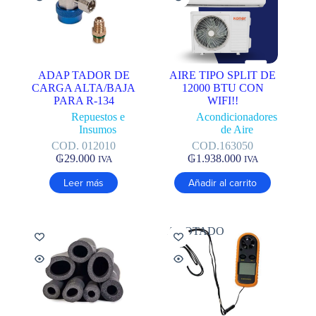
ADAP TADOR DE
AIRE TIPO SPLIT DE
CARGA ALTA/BAJA
12000 BTU CON
PARA R-134
WIFI!!
Repuestos e
Acondicionadores
Insumos
de Aire
COD. 012010
COD.163050
₲
29.000
₲
1.938.000
IVA
IVA
Leer más
Añadir al carrito
AGOTADO