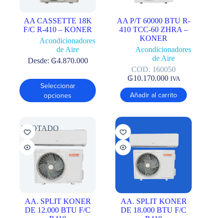
AA CASSETTE 18K
AA P/T 60000 BTU R-
F/C R-410 – KONER
410 TCC-60 ZHRA –
KONER
Acondicionadores
de Aire
Acondicionadores
de Aire
Desde:
₲
4.870.000
COD. 160050
₲
10.170.000
IVA
Este
Seleccionar
producto
Añadir al carrito
opciones
tiene
múltiples
variantes.
Las
AGOTADO
opciones
se
pueden
elegir
en
la
página
de
AA. SPLIT KONER
AA. SPLIT KONER
producto
DE 12.000 BTU F/C
DE 18.000 BTU F/C