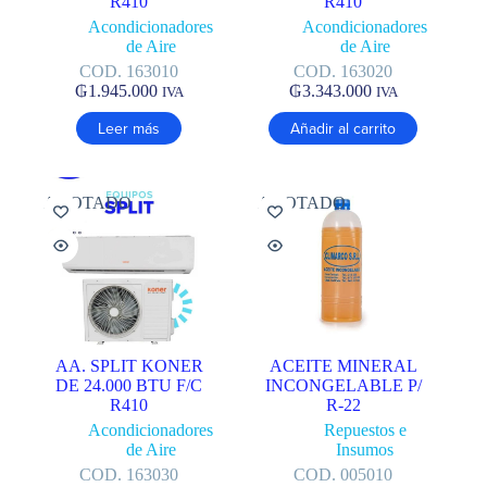
R410
R410
Acondicionadores
Acondicionadores
de Aire
de Aire
COD. 163010
COD. 163020
₲
1.945.000
₲
3.343.000
IVA
IVA
Leer más
Añadir al carrito
AGOTADO
AGOTADO
AA. SPLIT KONER
ACEITE MINERAL
DE 24.000 BTU F/C
INCONGELABLE P/
R410
R-22
Acondicionadores
Repuestos e
de Aire
Insumos
COD. 163030
COD. 005010