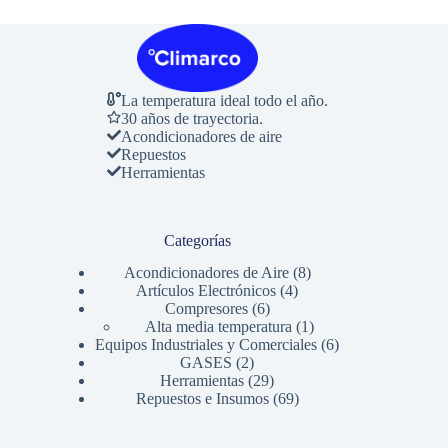
La temperatura ideal todo el año.
30 años de trayectoria.
Acondicionadores de aire
Repuestos
Herramientas
Categorías
8
Acondicionadores de Aire
8
4
productos
Artículos Electrónicos
4
6
productos
Compresores
6
productos
1
Alta media temperatura
1
producto
6
Equipos Industriales y Comerciales
6
2
productos
GASES
2
productos
29
Herramientas
29
productos
69
Repuestos e Insumos
69
productos