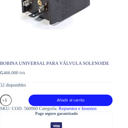
BOBINA UNIVERSAL PARA VÁLVULA SOLENOIDE
₲
466.000
IVA
32 disponibles
BOBINA
Añadir al carrito
UNIVERSAL
PARA
SKU:
COD. 560060
Categoría:
Repuestos e Insumos
VÁLVULA
Pago seguro garantizado
SOLENOIDE
cantidad