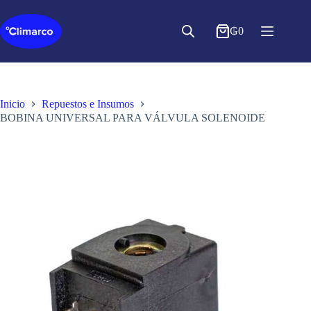
Saltar
al
contenido
₲
0
Inicio
Repuestos e Insumos
BOBINA UNIVERSAL PARA VÁLVULA SOLENOIDE