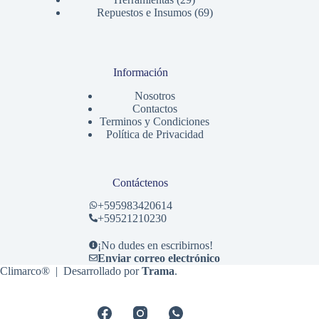
productos
69
Repuestos e Insumos
69
productos
Información
Nosotros
Contactos
Terminos y Condiciones
Política de Privacidad
Contáctenos
+
595983420614
+59521210230
¡No dudes en escribirnos!
Enviar correo electrónico
Climarco® | Desarrollado por
Trama
.