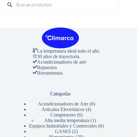
Búsqueda
de
productos
La temperatura ideal todo el año.
30 años de trayectoria.
Acondicionadores de aire
Repuestos
Herramientas
Categorías
8
Acondicionadores de Aire
8
4
productos
Artículos Electrónicos
4
6
productos
Compresores
6
productos
1
Alta media temperatura
1
producto
6
Equipos Industriales y Comerciales
6
2
productos
GASES
2
productos
29
Herramientas
29