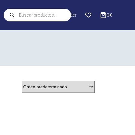
Búsqueda
Acceder
₲
0
de
productos