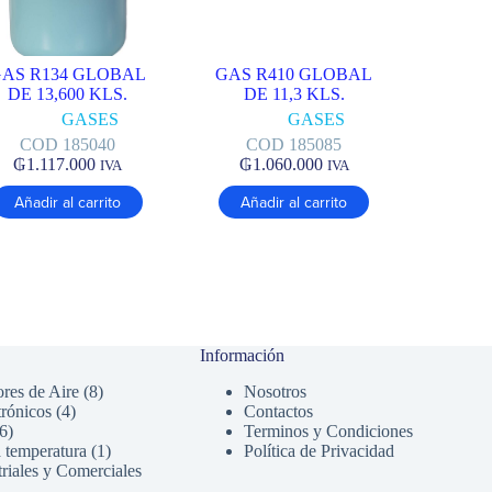
AS R134 GLOBAL
GAS R410 GLOBAL
DE 13,600 KLS.
DE 11,3 KLS.
GASES
GASES
COD 185040
COD 185085
₲
1.117.000
₲
1.060.000
IVA
IVA
Añadir al carrito
Añadir al carrito
Información
8
res de Aire
8
Nosotros
4
productos
trónicos
4
Contactos
6
productos
6
Terminos y Condiciones
productos
1
 temperatura
1
Política de Privacidad
producto
riales y Comerciales