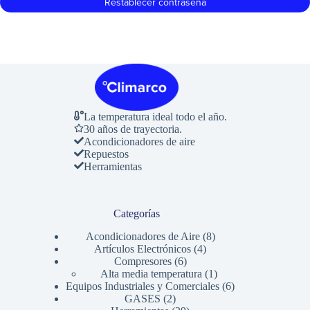
Restablecer contraseña
La temperatura ideal todo el año.
30 años de trayectoria.
Acondicionadores de aire
Repuestos
Herramientas
Categorías
8
Acondicionadores de Aire
8
4
productos
Artículos Electrónicos
4
6
productos
Compresores
6
productos
1
Alta media temperatura
1
producto
6
Equipos Industriales y Comerciales
6
2
productos
GASES
2