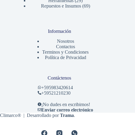
productos
29
Herramientas
29
productos
69
Repuestos e Insumos
69
productos
Información
Nosotros
Contactos
Terminos y Condiciones
Política de Privacidad
Contáctenos
+
595983420614
+59521210230
¡No dudes en escribirnos!
Enviar correo electrónico
Climarco® | Desarrollado por
Trama
.