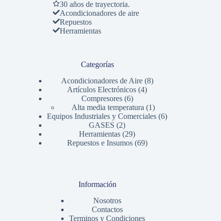
30 años de trayectoria.
Acondicionadores de aire
Repuestos
Herramientas
Categorías
8
Acondicionadores de Aire
8
4
productos
Artículos Electrónicos
4
6
productos
Compresores
6
productos
1
Alta media temperatura
1
producto
6
Equipos Industriales y Comerciales
6
2
productos
GASES
2
productos
29
Herramientas
29
productos
69
Repuestos e Insumos
69
productos
Información
Nosotros
Contactos
Terminos y Condiciones