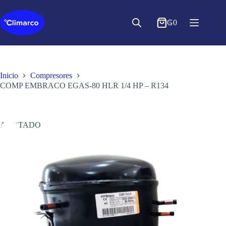
Saltar
al
contenido
₲
0
Inicio
Compresores
COMP EMBRACO EGAS-80 HLR 1/4 HP – R134
AGOTADO