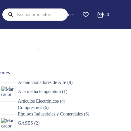
Búsqueda
Acceder
₲
0
de
productos
iones
8
Acondicionadores de Aire
8
productos
1
Alta media temperatura
1
producto
4
Artículos Electrónicos
4
productos
6
Compresores
6
productos
6
Equipos Industriales y Comerciales
6
productos
2
GASES
2
productos