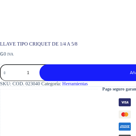
LLAVE TIPO CRIQUET DE 1/4 A 5/8
₲
0
IVA
LLAVE
TIPO
Aña
CRIQUET
DE
SKU:
COD. 023040
Categoría:
Herramientas
1/4
Pago seguro garan
A
5/8
cantidad