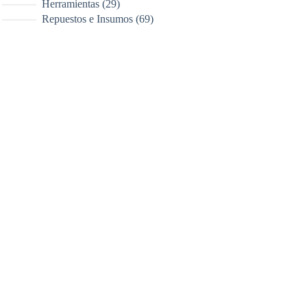
29
Herramientas
29
productos
69
Repuestos e Insumos
69
productos