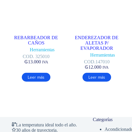
REBARBEADOR DE
ENDEREZADOR DE
CAÑOS
ALETAS P/
EVAPORADOR
Herramientas
Herramientas
COD. 325010
₲
13.000
COD.147010
IVA
₲
12.000
IVA
Leer más
Leer más
Categorías
La temperatura ideal todo el año.
Acondicionado
30 años de trayectoria.