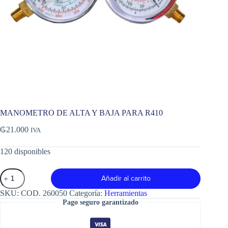
MANOMETRO DE ALTA Y BAJA PARA R410
₲
21.000
IVA
120 disponibles
MANOMETRO
Añadir al carrito
DE
ALTA
SKU:
COD. 260050
Categoría:
Herramientas
Y
Pago seguro garantizado
BAJA
PARA
R410