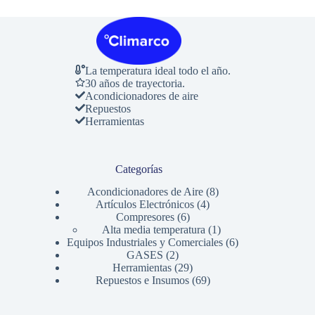
La temperatura ideal todo el año.
30 años de trayectoria.
Acondicionadores de aire
Repuestos
Herramientas
Categorías
8
Acondicionadores de Aire
8
4
productos
Artículos Electrónicos
4
6
productos
Compresores
6
productos
1
Alta media temperatura
1
producto
6
Equipos Industriales y Comerciales
6
2
productos
GASES
2
productos
29
Herramientas
29
productos
69
Repuestos e Insumos
69
productos