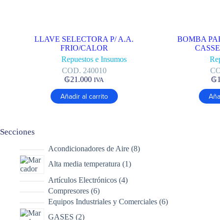
LLAVE SELECTORA P/ A.A.
BOMBA PA
FRIO/CALOR
CASS
Repuestos e Insumos
Re
COD. 240010
CO
₲
21.000
₲
IVA
Añadir al carrito
Añad
Secciones
8
Acondicionadores de Aire
8
productos
1
Alta media temperatura
1
producto
4
Artículos Electrónicos
4
productos
6
Compresores
6
productos
6
Equipos Industriales y Comerciales
6
productos
2
GASES
2