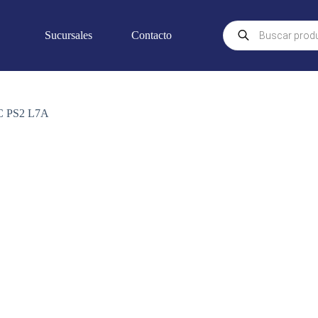
Búsqueda
Sucursales
Contacto
de
productos
 PS2 L7A