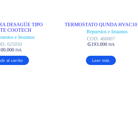
RA DESAGÜE TIPO
TERMOSTATO QUNDA HVAC10
ETE COOTECH
Repuestos e Insumos
puestos e Insumos
COD. 460007
D. 025050
₲
193.000
IVA
100.000
IVA
ir al carrito
Leer más