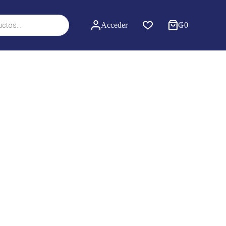
Acceder
₲
0