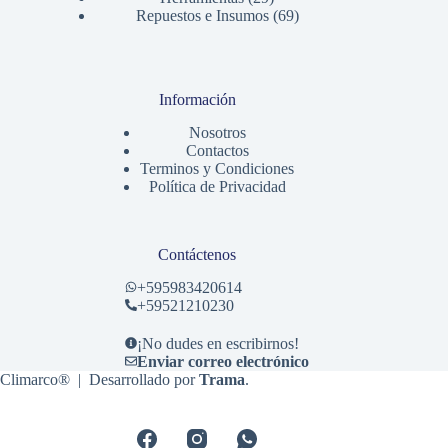
productos
69
Repuestos e Insumos
69
productos
Información
Nosotros
Contactos
Terminos y Condiciones
Política de Privacidad
Contáctenos
+
595983420614
+59521210230
¡No dudes en escribirnos!
Enviar correo electrónico
Climarco® | Desarrollado por
Trama
.