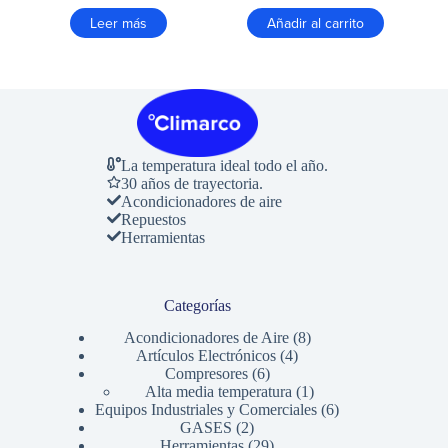
Leer más
Añadir al carrito
La temperatura ideal todo el año.
30 años de trayectoria.
Acondicionadores de aire
Repuestos
Herramientas
Categorías
8
Acondicionadores de Aire
8
4
productos
Artículos Electrónicos
4
6
productos
Compresores
6
productos
1
Alta media temperatura
1
producto
6
Equipos Industriales y Comerciales
6
2
productos
GASES
2
productos
29
Herramientas
29