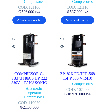
Compresores
Compresores
COD. 121100
COD. 121110
₲
526.000
₲
537.000
IVA
IVA
Añadir al carrito
Añadir al carrito
COMPRESOR C-
ZP182KCE-TFD-568
SB373 H8A 5 HP R22
15HP 380 V R410
380V – PANASONIC
Compresores
Alta media
COD. 107490
temperatura
,
₲
18.976.000
IVA
Compresores
COD. 119030
₲
2.103.000