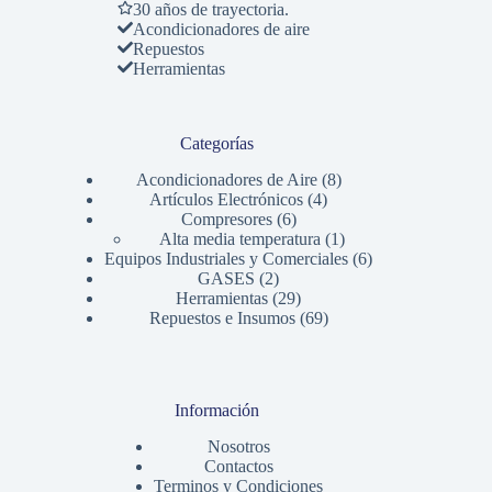
30 años de trayectoria.
Acondicionadores de aire
Repuestos
Herramientas
Categorías
8
Acondicionadores de Aire
8
4
productos
Artículos Electrónicos
4
6
productos
Compresores
6
productos
1
Alta media temperatura
1
producto
6
Equipos Industriales y Comerciales
6
2
productos
GASES
2
productos
29
Herramientas
29
productos
69
Repuestos e Insumos
69
productos
Información
Nosotros
Contactos
Terminos y Condiciones