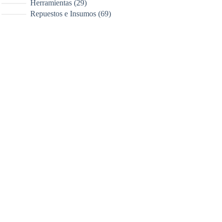
29
Herramientas
29
productos
69
Repuestos e Insumos
69
productos