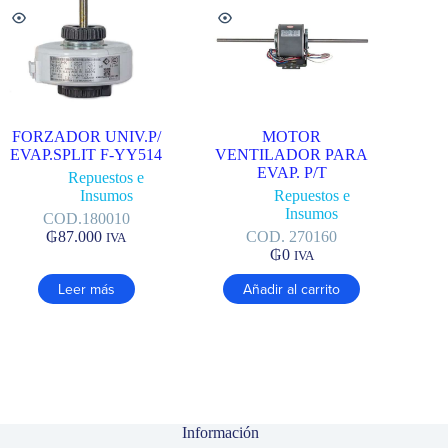
FORZADOR UNIV.P/
MOTOR
EVAP.SPLIT F-YY514
VENTILADOR PARA
EVAP. P/T
Repuestos e
Insumos
Repuestos e
Insumos
COD.180010
₲
87.000
COD. 270160
IVA
₲
0
IVA
Leer más
Añadir al carrito
Información