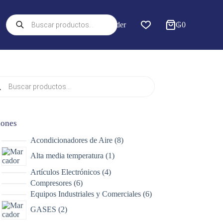
Búsqueda
Acceder
₲
0
de
productos
ueda
uctos
iones
8
Acondicionadores de Aire
8
productos
1
Alta media temperatura
1
producto
4
Artículos Electrónicos
4
productos
6
Compresores
6
productos
6
Equipos Industriales y Comerciales
6
productos
2
GASES
2
productos