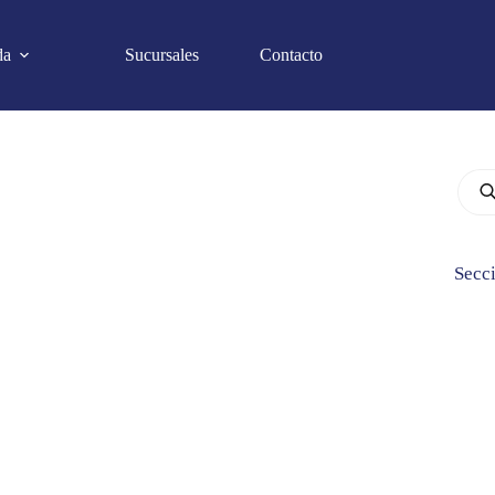
da
Sucursales
Contacto
Búsq
de
prod
Secc