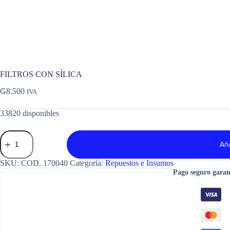
FILTROS CON SÍLICA
₲
8.500
IVA
33820 disponibles
FILTROS
CON
Aña
SÍLICA
cantidad
SKU:
COD. 170040
Categoría:
Repuestos e Insumos
Pago seguro garan