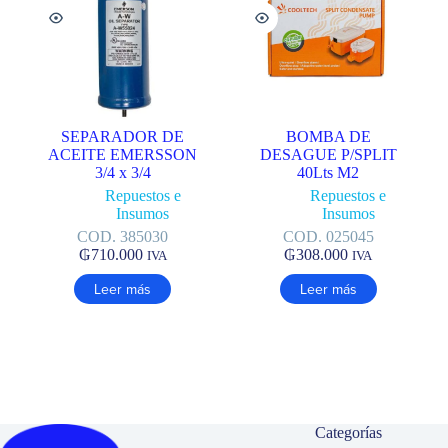
SEPARADOR DE
BOMBA DE
ACEITE EMERSSON
DESAGUE P/SPLIT
3/4 x 3/4
40Lts M2
Repuestos e
Repuestos e
Insumos
Insumos
COD. 385030
COD. 025045
₲
710.000
₲
308.000
IVA
IVA
Leer más
Leer más
Categorías