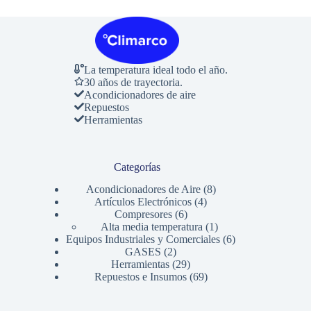
La temperatura ideal todo el año.
30 años de trayectoria.
Acondicionadores de aire
Repuestos
Herramientas
Categorías
8
Acondicionadores de Aire
8
4
productos
Artículos Electrónicos
4
6
productos
Compresores
6
productos
1
Alta media temperatura
1
producto
6
Equipos Industriales y Comerciales
6
2
productos
GASES
2
productos
29
Herramientas
29
productos
69
Repuestos e Insumos
69
productos