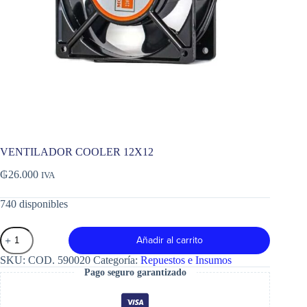
VENTILADOR COOLER 12X12
₲
26.000
IVA
740 disponibles
VENTILADOR
Añadir al carrito
COOLER
12X12
SKU:
COD. 590020
Categoría:
Repuestos e Insumos
cantidad
Pago seguro garantizado