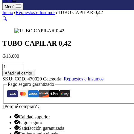
₲
0
0
Menú
Inicio
Repuestos e Insumos
TUBO CAPILAR 0,42
🔍
TUBO CAPILAR 0,42
₲
13.000
TUBO
CAPILAR
Añadir al carrito
0,42
SKU:
COD. 470020
Categoría:
Repuestos e Insumos
cantidad
Pago seguro garantizado
¿Porqué comprar? :
Calidad superior
Pago seguro
Satisfacción garantizada
Envíos a todo el país