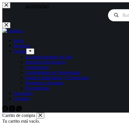
Saltar
AGOTADO
AGOTADO
AGOTADO
al
Búsqueda
contenido
de
productos
Inicio
Nosotros
Tienda
Acondicionadores de Aire
Artículos Electrónicos
Compresores
Controladores de Temperatura
Equipos Industriales y Comerciales
Repuestos e Insumos
Herramientas
Sucursales
Contacto
Carrito de compra
Tu carrito está vacío.