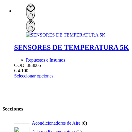
SENSORES DE TEMPERATURA 5K
Repuestos e Insumos
COD. 383005
₲
4.100
Este
Seleccionar opciones
producto
tiene
múltiples
variantes.
Las
opciones
Secciones
se
pueden
8
Acondicionadores de Aire
8
elegir
productos
en
1
Alta media temperatura
1