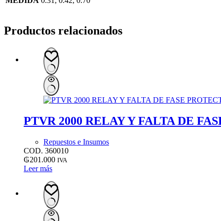
MEDIDA
0.31, 0.42, 0.70
Productos relacionados
PTVR 2000 RELAY Y FALTA DE F
Repuestos e Insumos
COD. 360010
₲
201.000
IVA
Leer más