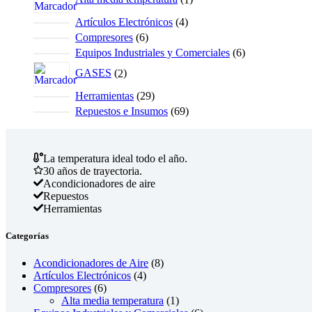
la
producto
página
4
Artículos Electrónicos
4
de
productos
6
Compresores
6
producto
productos
6
Equipos Industriales y Comerciales
6
productos
2
GASES
2
productos
29
Herramientas
29
productos
69
Repuestos e Insumos
69
productos
La temperatura ideal todo el año.
30 años de trayectoria.
Acondicionadores de aire
Repuestos
Herramientas
Categorías
8
Acondicionadores de Aire
8
4
productos
Artículos Electrónicos
4
6
productos
Compresores
6
productos
1
Alta media temperatura
1