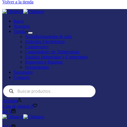
Volver a la tienda
Inicio
Nosotros
Tienda
Acondicionadores de Aire
Artículos Electrónicos
Compresores
Controladores de Temperatura
Equipos Industriales y Comerciales
Repuestos e Insumos
Herramientas
Sucursales
Contacto
Búsqueda
de
productos
Acceder
Lista de deseos
0
₲
0
0