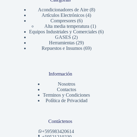
8
Acondicionadores de Aire
8
4
productos
Artículos Electrónicos
4
6
productos
Compresores
6
productos
1
Alta media temperatura
1
producto
6
Equipos Industriales y Comerciales
6
2
productos
GASES
2
productos
29
Herramientas
29
productos
69
Repuestos e Insumos
69
productos
Información
Nosotros
Contactos
Terminos y Condiciones
Política de Privacidad
Contáctenos
+
595983420614
+59521210230