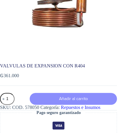
VALVULAS DE EXPANSION CON R404
₲
361.000
VALVULAS
Añadir al carrito
DE
EXPANSION
SKU:
COD. 578050
Categoría:
Repuestos e Insumos
CON
Pago seguro garantizado
R404
cantidad